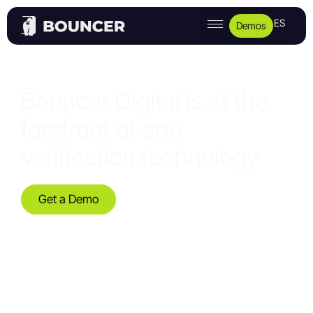
ES
Demos
Bouncer Digital is at the
forefront of age
verification technology
Get a Demo