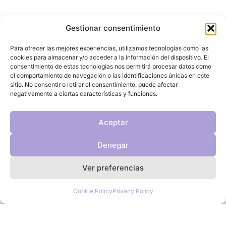
Gestionar consentimiento
Para ofrecer las mejores experiencias, utilizamos tecnologías como las
cookies para almacenar y/o acceder a la información del dispositivo. El
consentimiento de estas tecnologías nos permitirá procesar datos como
el comportamiento de navegación o las identificaciones únicas en este
sitio. No consentir o retirar el consentimiento, puede afectar
negativamente a ciertas características y funciones.
Aceptar
Our values
Denegar
We ensure that minors are protected from accessing age-
restricted products, content or services.
Ver preferencias
Our state-of-the-art solutions are designed to integrate
seamlessly with your existing systems, providing a secure,
compliant and easy-to-use experience.
Cookie Policy
Privacy Policy